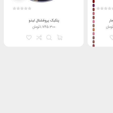
ار
پنکیک پروفشنال لیدو
ومان
1.745.300
تومان