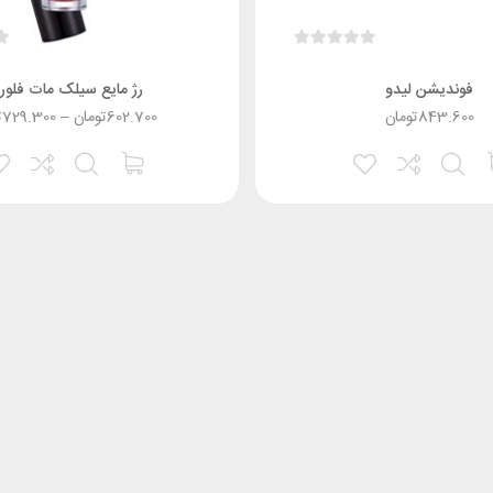
فوندیشن لیدو
رژ مایع سیلک مات فلورم
843.600
تومان
602.700
تومان
–
729.300
ت