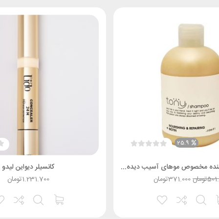
25.9
شامپو تقویت کننده مخصوص موهای آسیب دیده و خشک تونی
کانسیلر دیواین لیدو
501
تومان
371.000
تومان
1.231.700
تومان