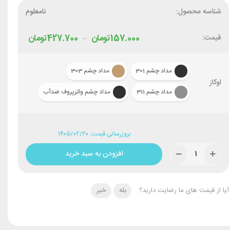
شناسه محصول:
نامعلوم
قیمت:
157.000
تومان
427.700
تومان
–
مداد چشم 301
مداد چشم 303
اوکاز
مداد چشم 311
مداد چشم واترپروف ضدآب
بروزرسانی قیمت: ۱۴۰۵/۰۲/۲۰
افزودن به سبد خرید
آیا از قیمت های ما رضایت دارید؟
بله
خیر