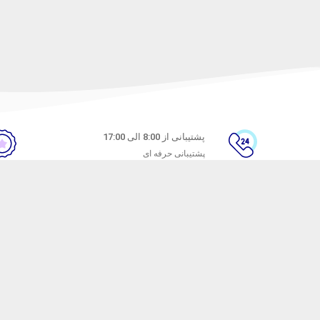
پشتیبانی از 8:00 الی 17:00
پشتیبانی حرفه ای
ن
راهنمای خرید از ماه خانوم
های متداول
نحوه ثبت سفارش
ندن کالا
رویه ارسال سفارش
شیوه‌های پرداخت