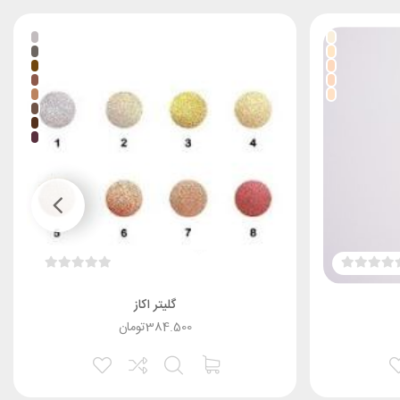
گلیتر اکاز
384.500
تومان