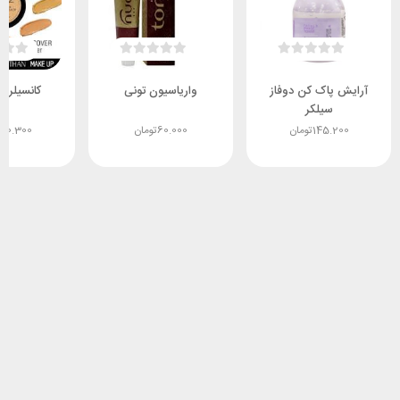
آرايش پاک کن دوفاز
واریاسیون تونی
کانسیلر جا
سیلکر
145.200
تومان
60.000
تومان
150.300