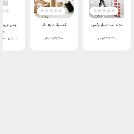
مداد لب استارلوکس
کانسیلر مایع اکاز
ریمل ابرو دا
05
279.300
تومان
571.700
تومان
بزودی موجو