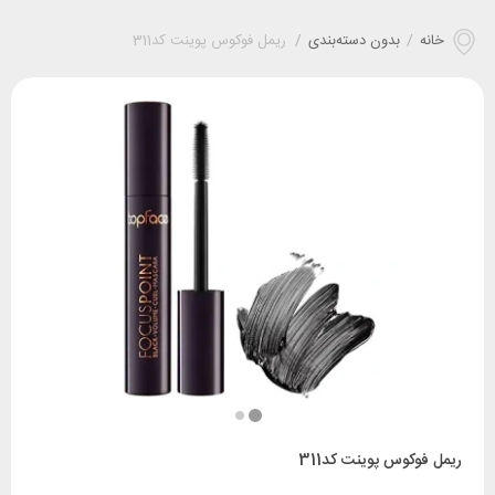
خانه
/
بدون دسته‌بندی
/
ريمل فوکوس پوينت کد311
ريمل فوکوس پوينت کد311