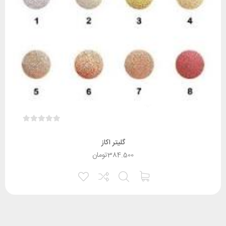
گلیتر اکاز
384.500
تومان