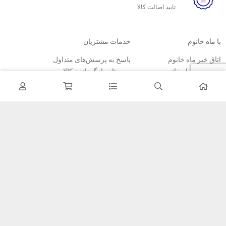
تایید اصالت کالا
با ماه خانوم
خدمات مشتریان
اتاق خبر ماه خانوم
پاسخ به پرسش‌های متداول
فروش در ماه خانوم
رویه‌های بازگرداندن کالا
همکاری با سازمان‌ها
شرایط استفاده
فرصت‌های شغلی
حریم خصوصی
راهنمای خرید از ماه خانوم
نحوه ثبت سفارش
رویه ارسال سفارش
شیوه‌های پرداخت
خبرنامه
تمامی مطالب، عکس ها و… متعلق به سایت ماه خانوم می باشد.