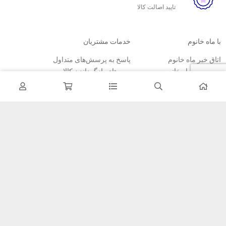
تایید اصالت کالا
با ماه خانوم
خدمات مشتریان
اتاق خبر ماه خانوم
پاسخ به پرسش‌های متداول
فروش در ماه خانوم
رویه‌های بازگرداندن کالا
همکاری با سازمان‌ها
شرایط استفاده
فرصت‌های شغلی
حریم خصوصی
راهنمای خرید از ماه خانوم
نحوه ثبت سفارش
رویه ارسال سفارش
شیوه‌های پرداخت
خبرنامه
تمامی مطالب، عکس ها و… متعلق به سایت ماه خانوم می باشد.