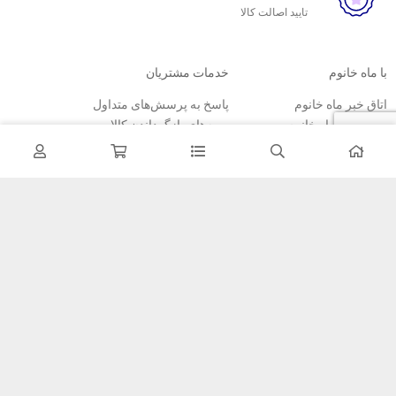
تایید اصالت کالا
با ماه خانوم
خدمات مشتریان
اتاق خبر ماه خانوم
پاسخ به پرسش‌های متداول
فروش در ماه خانوم
رویه‌های بازگرداندن کالا
همکاری با سازمان‌ها
شرایط استفاده
فرصت‌های شغلی
حریم خصوصی
راهنمای خرید از ماه خانوم
نحوه ثبت سفارش
رویه ارسال سفارش
شیوه‌های پرداخت
خبرنامه
تمامی مطالب، عکس ها و… متعلق به سایت ماه خانوم می باشد.