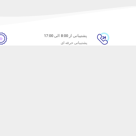
پشتیبانی از 8:00 الی 17:00
پشتیبانی حرفه ای
ن
راهنمای خرید از ماه خانوم
های متداول
نحوه ثبت سفارش
ندن کالا
رویه ارسال سفارش
شیوه‌های پرداخت
ترنتی ماه خانوم
با هدف ارائه محصولات آرایشی با کیفیت راه اندازی شده است. ماه خانوم سال ها ا