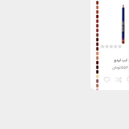
لب لیدو
556
تومان