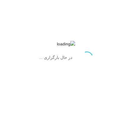
شامپو تقويت کننده مو – ANTI HAIR LOOS SHAMPOO اورلین
1.34
تومان
در حال بارگزاری ...