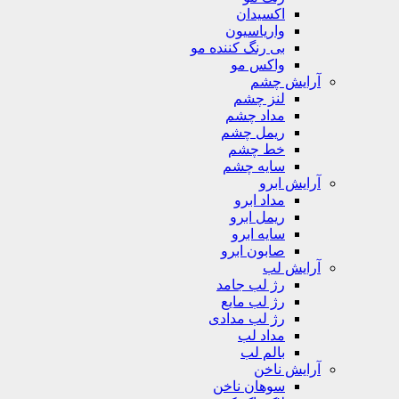
اکسیدان
واریاسیون
بی رنگ کننده مو
واکس مو
آرایش چشم
لنز چشم
مداد چشم
ریمل چشم
خط چشم
سایه چشم
آرایش ابرو
مداد ابرو
ریمل ابرو
سایه ابرو
صابون ابرو
آرایش لب
رژ لب جامد
رژ لب مایع
رژ لب مدادی
مداد لب
بالم لب
آرایش ناخن
سوهان ناخن