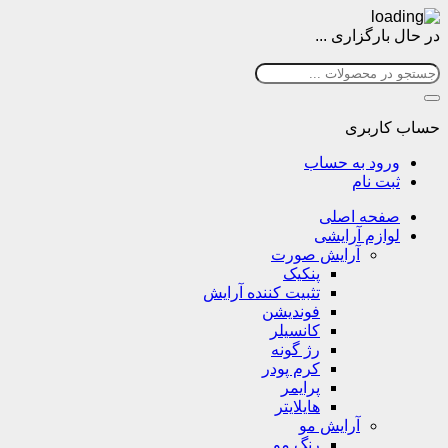
در حال بارگزاری ...
حساب کاربری
ورود به حساب
ثبت نام
صفحه اصلی
لوازم آرایشی
آرایش صورت
پنکیک
تثبیت کننده آرایش
فوندیشن
کانسیلر
رژ گونه
کرم پودر
پرایمر
هایلایتر
آرایش مو
رنگ مو