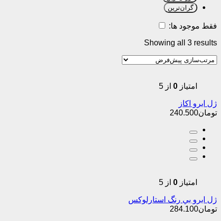
گران‌ترین
فقط موجود ها:
Showing all 3 results
امتیاز
0
از 5
ژل ابرو اکاز
تومان
240.500
امتیاز
0
از 5
ژل ابرو بي رنگ استارلوکس
تومان
284.100