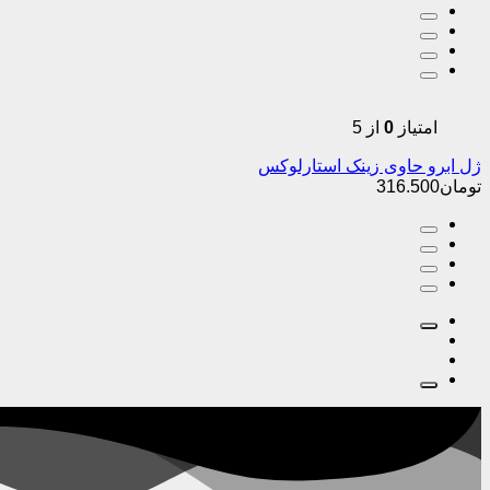
امتیاز
0
از 5
ژل ابرو حاوی زينک استارلوکس
تومان
316.500