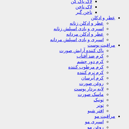
لاک پاک کن
لاک ناخن
ناخن گیر
عطر و ادکلن
عطر و ادکلن زنانه
اسپری و بادی اسپلش زنانه
عطر و ادکلن مردانه
اسپری و بادی اسپلش مردانه
مراقبت پوست
پاک کننده آرایش صورت
کرم ضد آفتاب
کرم دور چشم
کرم مرطوب کننده
کرم نرم کننده
کرم آبرسان
روغن صورت
لایه بردار پوست
ماسک صورت
تونیک
تونر
افتر شیو
مراقبت مو
اسپری مو
روغن مو