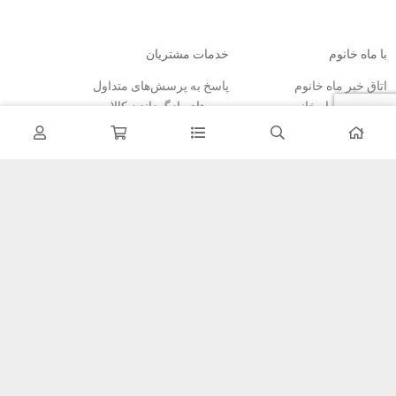
با ماه خانوم
خدمات مشتریان
اتاق خبر ماه خانوم
پاسخ به پرسش‌های متداول
فروش در ماه خانوم
رویه‌های بازگرداندن کالا
همکاری با سازمان‌ها
شرایط استفاده
فرصت‌های شغلی
حریم خصوصی
راهنمای خرید از ماه خانوم
نحوه ثبت سفارش
رویه ارسال سفارش
شیوه‌های پرداخت
خبرنامه
تمامی مطالب، عکس ها و… متعلق به سایت ماه خانوم می باشد.