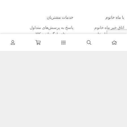
با ماه خانوم
خدمات مشتریان
اتاق خبر ماه خانوم
پاسخ به پرسش‌های متداول
فروش در ماه خانوم
رویه‌های بازگرداندن کالا
همکاری با سازمان‌ها
شرایط استفاده
فرصت‌های شغلی
حریم خصوصی
راهنمای خرید از ماه خانوم
نحوه ثبت سفارش
رویه ارسال سفارش
شیوه‌های پرداخت
خبرنامه
تمامی مطالب، عکس ها و… متعلق به سایت ماه خانوم می باشد.