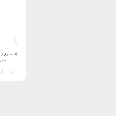
رژلب مایع او
8.000