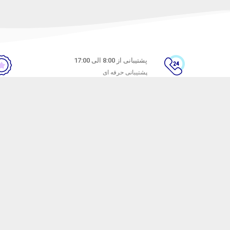
پشتیبانی از 8:00 الی 17:00
پشتیبانی حرفه ای
ن
راهنمای خرید از ماه خانوم
های متداول
نحوه ثبت سفارش
ندن کالا
رویه ارسال سفارش
شیوه‌های پرداخت
ترنتی ماه خانوم
با هدف ارائه محصولات آرایشی با کیفیت راه اندازی شده است. ماه خانوم سال ها ا