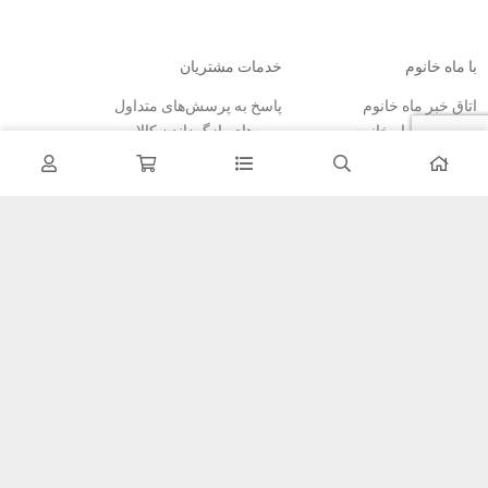
با ماه خانوم
خدمات مشتریان
اتاق خبر ماه خانوم
پاسخ به پرسش‌های متداول
فروش در ماه خانوم
رویه‌های بازگرداندن کالا
همکاری با سازمان‌ها
شرایط استفاده
فرصت‌های شغلی
حریم خصوصی
راهنمای خرید از ماه خانوم
نحوه ثبت سفارش
رویه ارسال سفارش
شیوه‌های پرداخت
خبرنامه
تمامی مطالب، عکس ها و… متعلق به سایت ماه خانوم می باشد.