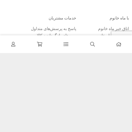
با ماه خانوم
خدمات مشتریان
اتاق خبر ماه خانوم
پاسخ به پرسش‌های متداول
فروش در ماه خانوم
رویه‌های بازگرداندن کالا
همکاری با سازمان‌ها
شرایط استفاده
فرصت‌های شغلی
حریم خصوصی
راهنمای خرید از ماه خانوم
نحوه ثبت سفارش
رویه ارسال سفارش
شیوه‌های پرداخت
خبرنامه
تمامی مطالب، عکس ها و… متعلق به سایت ماه خانوم می باشد.