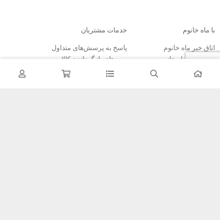
با ماه خانوم
خدمات مشتریان
اتاق خبر ماه خانوم
پاسخ به پرسش‌های متداول
فروش در ماه خانوم
رویه‌های بازگرداندن کالا
همکاری با سازمان‌ها
شرایط استفاده
فرصت‌های شغلی
حریم خصوصی
راهنمای خرید از ماه خانوم
نحوه ثبت سفارش
رویه ارسال سفارش
شیوه‌های پرداخت
خبرنامه
تمامی مطالب، عکس ها و… متعلق به سایت ماه خانوم می باشد.