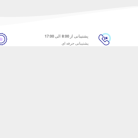
پشتیبانی از 8:00 الی 17:00
پشتیبانی حرفه ای
ن
راهنمای خرید از ماه خانوم
های متداول
نحوه ثبت سفارش
ندن کالا
رویه ارسال سفارش
شیوه‌های پرداخت
ترنتی ماه خانوم
با هدف ارائه محصولات آرایشی با کیفیت راه اندازی شده است. ماه خانوم سال ها ا