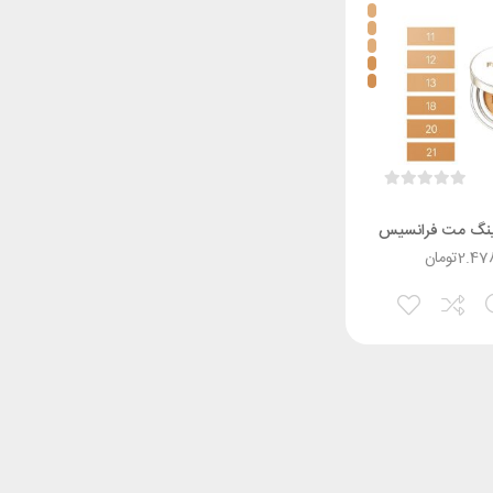
ینگ مت فرانسیس
2.47
تومان