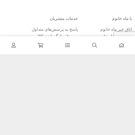
با ماه خانوم
خدمات مشتریان
اتاق خبر ماه خانوم
پاسخ به پرسش‌های متداول
فروش در ماه خانوم
رویه‌های بازگرداندن کالا
همکاری با سازمان‌ها
شرایط استفاده
فرصت‌های شغلی
حریم خصوصی
راهنمای خرید از ماه خانوم
نحوه ثبت سفارش
رویه ارسال سفارش
شیوه‌های پرداخت
خبرنامه
تمامی مطالب، عکس ها و… متعلق به سایت ماه خانوم می باشد.