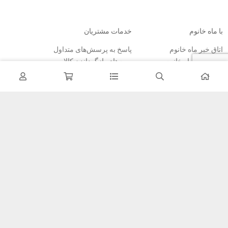
با ماه خانوم
خدمات مشتریان
اتاق خبر ماه خانوم
پاسخ به پرسش‌های متداول
فروش در ماه خانوم
رویه‌های بازگرداندن کالا
همکاری با سازمان‌ها
شرایط استفاده
فرصت‌های شغلی
حریم خصوصی
راهنمای خرید از ماه خانوم
نحوه ثبت سفارش
رویه ارسال سفارش
شیوه‌های پرداخت
خبرنامه
تمامی مطالب، عکس ها و… متعلق به سایت ماه خانوم می باشد.