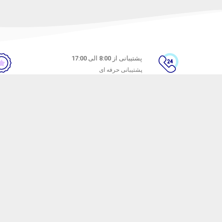
پشتیبانی از 8:00 الی 17:00
پشتیبانی حرفه ای
ن
راهنمای خرید از ماه خانوم
های متداول
نحوه ثبت سفارش
ندن کالا
رویه ارسال سفارش
شیوه‌های پرداخت
ترنتی ماه خانوم
با هدف ارائه محصولات آرایشی با کیفیت راه اندازی شده است. ماه خانوم سال ها ا