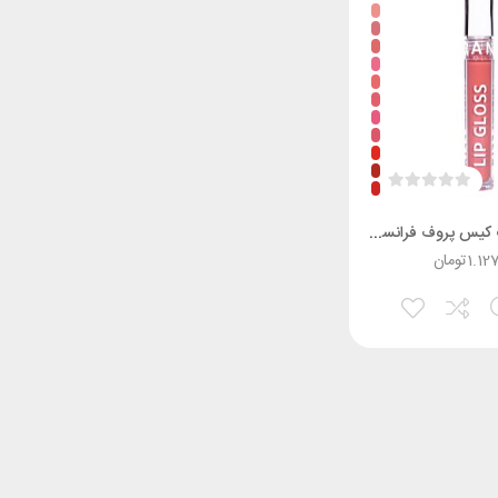
رژ لب مایع مات کیس پروف فرانسیس
1.12
تومان