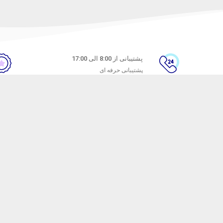
پشتیبانی از 8:00 الی 17:00
پشتیبانی حرفه ای
ن
راهنمای خرید از ماه خانوم
های متداول
نحوه ثبت سفارش
ندن کالا
رویه ارسال سفارش
شیوه‌های پرداخت
ترنتی ماه خانوم
با هدف ارائه محصولات آرایشی با کیفیت راه اندازی شده است. ماه خانوم سال ها ا