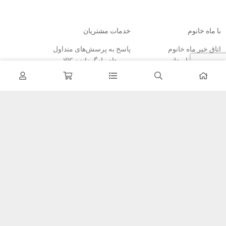
با ماه خانوم
خدمات مشتریان
اتاق خبر ماه خانوم
پاسخ به پرسش‌های متداول
فروش در ماه خانوم
رویه‌های بازگرداندن کالا
همکاری با سازمان‌ها
شرایط استفاده
فرصت‌های شغلی
حریم خصوصی
راهنمای خرید از ماه خانوم
نحوه ثبت سفارش
رویه ارسال سفارش
شیوه‌های پرداخت
خبرنامه
تمامی مطالب، عکس ها و… متعلق به سایت ماه خانوم می باشد.